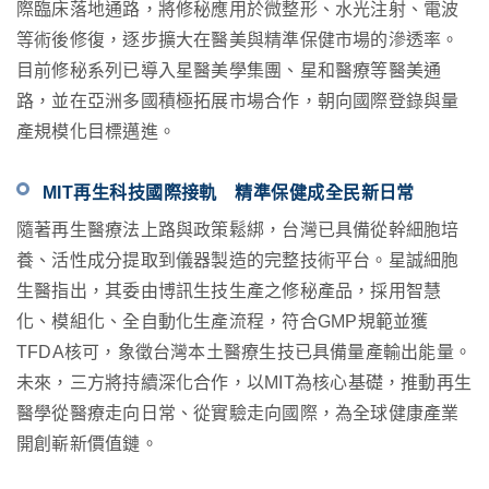
際臨床落地通路，將修秘應用於微整形、水光注射、電波
等術後修復，逐步擴大在醫美與精準保健市場的滲透率。
目前修秘系列已導入星醫美學集團、星和醫療等醫美通
路，並在亞洲多國積極拓展市場合作，朝向國際登錄與量
產規模化目標邁進。
MIT
再生科技國際接軌 精準保健成全民新日常
隨著再生醫療法上路與政策鬆綁，台灣已具備從幹細胞培
養、活性成分提取到儀器製造的完整技術平台。星誠細胞
生醫指出，其委由博訊生技生產之修秘產品，採用智慧
化、模組化、全自動化生產流程，符合
GMP
規範並獲
TFDA
核可，象徵台灣本土醫療生技已具備量產輸出能量。
未來，三方將持續深化合作，以
MIT
為核心基礎，推動再生
醫學從醫療走向日常、從實驗走向國際，為全球健康產業
開創嶄新價值鏈。