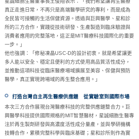
星誠細胞生醫董事長王俊翔表示：「我們希望讓再生醫療
真正走進日常，不再只是高端醫學研究的專利，而是成為
全民皆可接觸的生活保健資源。透過與巨興醫學、星和診
所的三方合作，實踐從技術研發、生產製造到臨床驗證與
消費者應用的完整落地，這正是
MIT
醫療科技國際化的重要
一步。」
他也強調：「修秘凍晶
USC-D
的設計初衷，就是希望讓更
多人能以安全、穩定且便利的方式使用高品質活性成分，
並推動這項科技從臨床醫療場域擴展至美容、保健與預防
醫學，真正實現跨場域的再生整合應用。」
打造台灣自主再生醫療供應鏈 從實驗室到國際市場
本次三方合作展現台灣醫療科技的完整供應鏈整合力。巨
興醫學科技提供國際規格的
MIT
智慧醫材，星誠細胞生醫專
注於再生製劑研發與高濃度活性成分量產，並與學研機構
技轉合作，累積完整科學與臨床基礎；星和診所則作為實