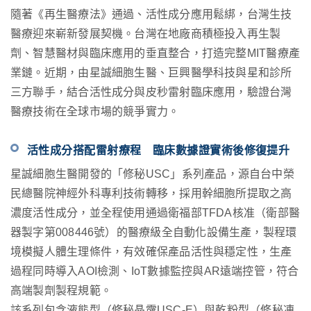
隨著《再生醫療法》通過、活性成分應用鬆綁，台灣生技
醫療迎來嶄新發展契機。台灣在地廠商積極投入再生製
劑、智慧醫材與臨床應用的垂直整合，打造完整
MIT
醫療產
業鏈。近期，由星誠細胞生醫、巨興醫學科技與星和診所
三方聯手，結合活性成分與皮秒雷射臨床應用，驗證台灣
醫療技術在全球市場的競爭實力。
活性成分搭配雷射療程 臨床數據證實術後修復提升
星誠細胞生醫開發的「修秘
USC
」系列產品，源自台中榮
民總醫院神經外科專利技術轉移，採用幹細胞所提取之高
濃度活性成分，並全程使用通過衛福部
TFDA
核准（衛部醫
器製字第
008446
號）的醫療級全自動化設備生產，製程環
境模擬人體生理條件，有效確保產品活性與穩定性，生產
過程同時導入
AOI
檢測、
IoT
數據監控與
AR
遠端控管，符合
高端製劑製程規範。
該系列包含液態型（修秘晶露
USC-E
）與乾粉型（修秘凍