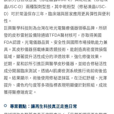
晶
USC-D
）兩種製劑型態，其中乾粉型（修秘凍晶
USC-
D
）可於常溫保存三年，臨床端與居家應用更具彈性與便利
性。
巨興醫學科技則為台灣在地光電醫療儀器領導品牌，所研
發的皮秒雷射設備除通過
TFDA
醫材核可，亦取得美國
FDA
認證，光電儀器品質、安全性與國際市場接軌能力兼
具。其皮秒儀器搭載蜂巢透鏡技術，能創造高密度微損傷
區域，顯著提升活性成分的滲透效率，強化修復效果。
近期，星和診所引進巨興醫學皮秒儀器，並結合修秘活性
成分開展臨床測試，透過
AI
肌膚檢測系統進行術前術後追
蹤。結果顯示，術後使用修秘塗抹區，在泛紅舒緩、光澤
提升、膚色均勻度等多項指標表現明顯優於對照組，成效
獲得醫療端肯定。
專業觀點：讓再生科技真正走進日常